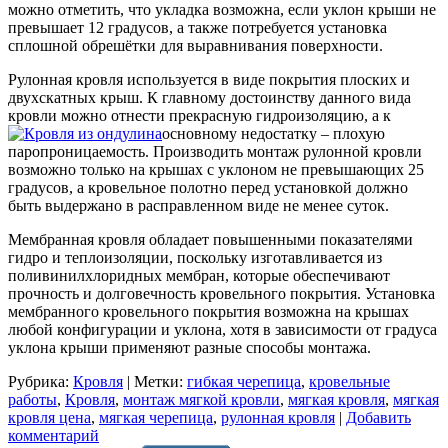
можно отметить, что укладка возможна, если уклон крыши не
превышает 12 градусов, а также потребуется установка
сплошной обрешётки для выравнивания поверхности.
Рулонная кровля используется в виде покрытия плоских и
двухскатных крыш. К главному достоинству данного вида
кровли можно отнести прекрасную гидроизоляцию, а к
основному недостатку – плохую
паропроницаемость. Производить монтаж рулонной кровли
возможно только на крышах с уклоном не превышающих 25
градусов, а кровельное полотно перед установкой должно
быть выдержано в расправленном виде не менее суток.
Мембранная кровля обладает повышенными показателями
гидро и теплоизоляции, поскольку изготавливается из
поливинилхлоридных мембран, которые обеспечивают
прочность и долговечность кровельного покрытия. Установка
мембранного кровельного покрытия возможна на крышах
любой конфигурации и уклона, хотя в зависимости от градуса
уклона крыши применяют разные способы монтажа.
Рубрика:
Кровля
|
Метки:
гибкая черепица
,
кровельные
работы
,
Кровля
,
монтаж мягкой кровли
,
мягкая кровля
,
мягкая
кровля цена
,
мягкая черепица
,
рулонная кровля
|
Добавить
комментарий