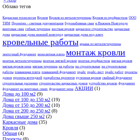
Облако тегов
Каркасная технология
Кровля
Кровля из металлочерепицы
Кровля из профнастила
ООО
ТИМ
Проектно - сметная документация
буронабивные сваи
в Нижнем Новгороде
винтовые сваи
гибкая черепица
жесткая кровля
каркасное строительство
каркасные
дома
каркасные дома нижний новгород
каркасные дома под ключ
кровельные работы
крыша из металлочерепицы
монтаж кровли
ленточный фундамент
монолитная плита
монтаж металлочерепицы
монтаж мягкой кровли
монтаж профнастила
мягкая кровля
мягкая кровля цена
мягкая черепица
на работы
на строительные
на строительные
работы
плавающая плита
плавающий фундамент
прайс
прайс-лист
прайс работ
проекты
домов
проекты коттеджей
разработка проектов
рулонная кровля
свайный фундамент
строительные расценки
строительство каркасных домов
устройство кровли
фундамент
АКЦИИ
(1)
фундамент на винтовых сваях
фундамент цена
Дома до 100 м2
(9)
Дома от 100 до 150 м2
(19)
Дома от 150 до 200 м2
(10)
Дома от 200 до 250 м2
(8)
Дома свыше 250 м2
(2)
Каркасные дома
(35)
Кровля
(3)
Общая
(4)
Проекты
(8)