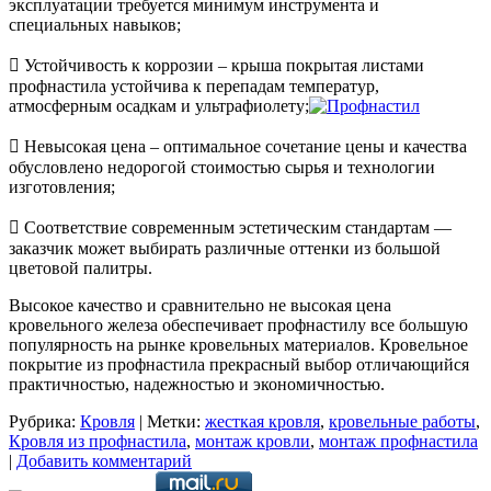
эксплуатации требуется минимум инструмента и
специальных навыков;
​ Устойчивость к коррозии – крыша покрытая листами
профнастила устойчива к перепадам температур,
атмосферным осадкам и ультрафиолету;
​ Невысокая цена – оптимальное сочетание цены и качества
обусловлено недорогой стоимостью сырья и технологии
изготовления;
​ Соответствие современным эстетическим стандартам —
заказчик может выбирать различные оттенки из большой
цветовой палитры.
Высокое качество и сравнительно не высокая цена
кровельного железа обеспечивает профнастилу все большую
популярность на рынке кровельных материалов. Кровельное
покрытие из профнастила прекрасный выбор отличающийся
практичностью, надежностью и экономичностью.
Рубрика:
Кровля
|
Метки:
жесткая кровля
,
кровельные работы
,
Кровля из профнастила
,
монтаж кровли
,
монтаж профнастила
|
Добавить комментарий