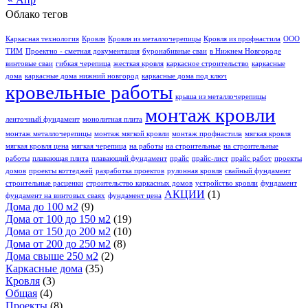
Облако тегов
Каркасная технология
Кровля
Кровля из металлочерепицы
Кровля из профнастила
ООО
ТИМ
Проектно - сметная документация
буронабивные сваи
в Нижнем Новгороде
винтовые сваи
гибкая черепица
жесткая кровля
каркасное строительство
каркасные
дома
каркасные дома нижний новгород
каркасные дома под ключ
кровельные работы
крыша из металлочерепицы
монтаж кровли
ленточный фундамент
монолитная плита
монтаж металлочерепицы
монтаж мягкой кровли
монтаж профнастила
мягкая кровля
мягкая кровля цена
мягкая черепица
на работы
на строительные
на строительные
работы
плавающая плита
плавающий фундамент
прайс
прайс-лист
прайс работ
проекты
домов
проекты коттеджей
разработка проектов
рулонная кровля
свайный фундамент
строительные расценки
строительство каркасных домов
устройство кровли
фундамент
АКЦИИ
(1)
фундамент на винтовых сваях
фундамент цена
Дома до 100 м2
(9)
Дома от 100 до 150 м2
(19)
Дома от 150 до 200 м2
(10)
Дома от 200 до 250 м2
(8)
Дома свыше 250 м2
(2)
Каркасные дома
(35)
Кровля
(3)
Общая
(4)
Проекты
(8)